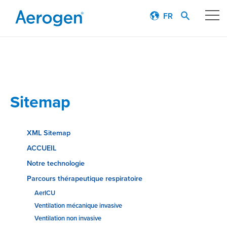
FR
Notre technologie
Parcours thérapeutique respiratoire
Sitemap
Témoignages de patients
Produits
XML Sitemap
ACCUEIL
Éducation
Notre technologie
Parcours thérapeutique respiratoire
À propos
AerICU
Ventilation mécanique invasive
Careers
Ventilation non invasive