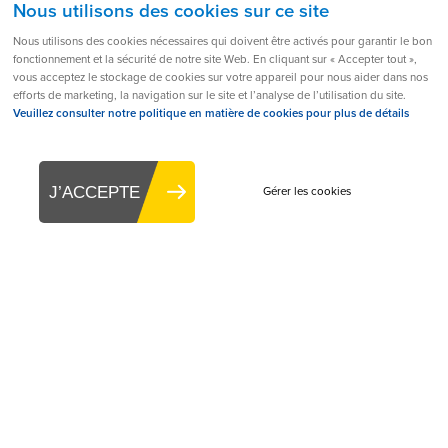
Nous utilisons des cookies sur ce site
acceptez de ne pas déposer de plainte personnelle contre
Nous utilisons des cookies nécessaires qui doivent être activés pour garantir le bon
les dirigeants ou les employés d’Aerogen en ce qui
fonctionnement et la sécurité de notre site Web. En cliquant sur « Accepter tout »,
concerne les pertes que vous subiriez en relation avec le
vous acceptez le stockage de cookies sur votre appareil pour nous aider dans nos
efforts de marketing, la navigation sur le site et l’analyse de l’utilisation du site.
site Web.
Veuillez consulter notre politique en matière de cookies pour plus de détails
Sans préjudice du paragraphe précédent, vous acceptez
que les limitations de garanties et de responsabilité
énoncées dans la clause de non-responsabilité de ce site
J’ACCEPTE
Gérer les cookies
Web protègent les dirigeants, les employés, les agents, les
filiales, les successeurs, les ayants droit et les sous-
traitants d’Aerogen ainsi qu’Aerogen.
Dispositions inapplicables
Si une disposition de la présente clause de non-
responsabilité de ce site Web est ou s’avère inapplicable
en vertu de la loi en vigueur, cela n’affectera pas le